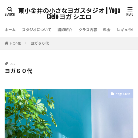
東小金井の小さなヨガスタジオ | Yoga
Cielo ヨガ シエロ
ホーム
スタジオについて
講師紹介
クラス内容
料金
レギュラー
HOME
ヨガ６０代
TAG
ヨガ６０代
Yoga Cielo