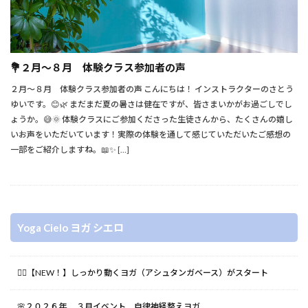
💐２月〜８月 体験クラス参加者の声
２月〜８月 体験クラス参加者の声 こんにちは！ インストラクターのさとう
ゆいです。😊🌿 まだまだ夏の暑さは健在ですが、皆さまいかがお過ごしでし
ょうか。😅🌞 体験クラスにご参加くださった生徒さんから、たくさんの嬉し
いお声をいただいています！実際の体験を通して感じていただいたご感想の
一部をご紹介しますね。📖✨ […]
Yoga Cielo ヨガ シエロ
🧘‍♀️【NEW！】しっかり動くヨガ（アシュタンガベース）がスタート
🌸２０２６年 ３月イベント 自律神経整えヨガ