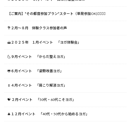
【ご案内】*その都度参加プラン*スタート（単発参加OK)🧘‍♀️🧘‍♂️
💐２月〜８月 体験クラス参加者の声
🗻２０２５年 １月イベント 「ヨガ体験会」
🌜９月イベント 「からだ整えヨガ」
🐸６月イベント 「姿勢改善ヨガ」
🌷４月イベント 「肩こり解消ヨガ」
💝 ２月イベント 「50代・60代こそヨガ」
🎄１２月イベント 「40代・50代から始めるヨガ」