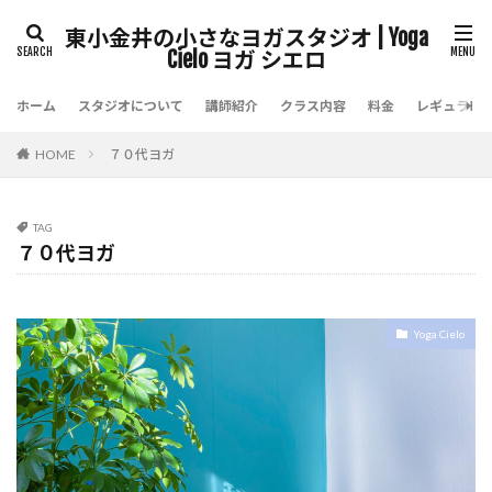
東小金井の小さなヨガスタジオ | Yoga
Cielo ヨガ シエロ
ホーム
スタジオについて
講師紹介
クラス内容
料金
レギュラー
HOME
７０代ヨガ
TAG
７０代ヨガ
Yoga Cielo